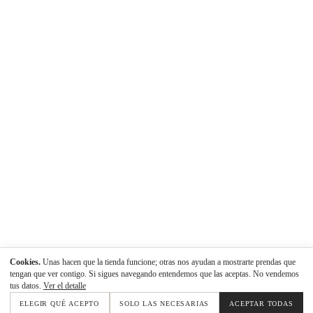
Cookies.
Unas hacen que la tienda funcione; otras nos ayudan a mostrarte prendas que
tengan que ver contigo. Si sigues navegando entendemos que las aceptas. No vendemos
tus datos.
Ver el detalle
ELEGIR QUÉ ACEPTO
SOLO LAS NECESARIAS
ACEPTAR TODAS