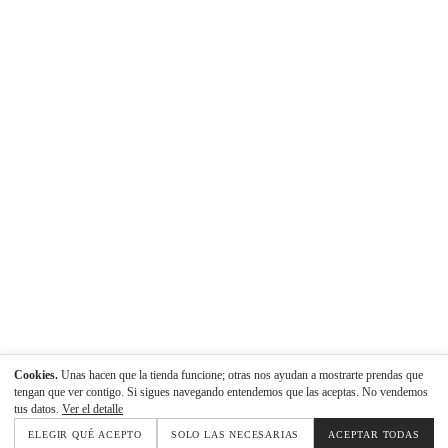
Cookies.
Unas hacen que la tienda funcione; otras nos ayudan a mostrarte prendas que
tengan que ver contigo. Si sigues navegando entendemos que las aceptas. No vendemos
tus datos.
Ver el detalle
ELEGIR QUÉ ACEPTO
SOLO LAS NECESARIAS
ACEPTAR TODAS