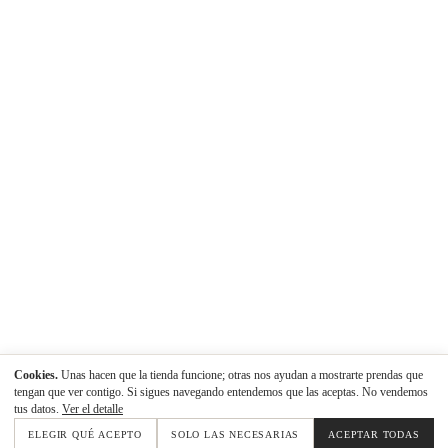
Cookies.
Unas hacen que la tienda funcione; otras nos ayudan a mostrarte prendas que
tengan que ver contigo. Si sigues navegando entendemos que las aceptas. No vendemos
tus datos.
Ver el detalle
ELEGIR QUÉ ACEPTO
SOLO LAS NECESARIAS
ACEPTAR TODAS