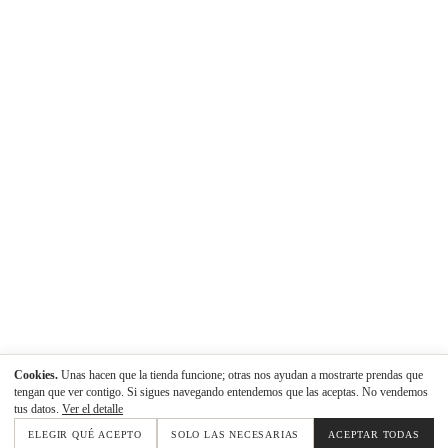
Cookies.
Unas hacen que la tienda funcione; otras nos ayudan a mostrarte prendas que
tengan que ver contigo. Si sigues navegando entendemos que las aceptas. No vendemos
tus datos.
Ver el detalle
ELEGIR QUÉ ACEPTO
SOLO LAS NECESARIAS
ACEPTAR TODAS