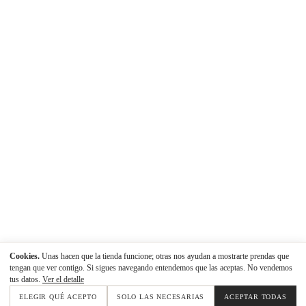
Cookies.
Unas hacen que la tienda funcione; otras nos ayudan a mostrarte prendas que
tengan que ver contigo. Si sigues navegando entendemos que las aceptas. No vendemos
tus datos.
Ver el detalle
ELEGIR QUÉ ACEPTO
SOLO LAS NECESARIAS
ACEPTAR TODAS