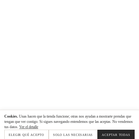
Cookies.
Unas hacen que la tienda funcione; otras nos ayudan a mostrarte prendas que
tengan que ver contigo. Si sigues navegando entendemos que las aceptas. No vendemos
tus datos.
Ver el detalle
ELEGIR QUÉ ACEPTO
SOLO LAS NECESARIAS
ACEPTAR TODAS