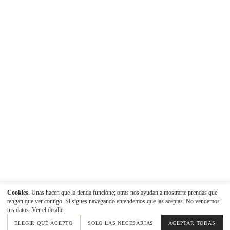
Cookies.
Unas hacen que la tienda funcione; otras nos ayudan a mostrarte prendas que
tengan que ver contigo. Si sigues navegando entendemos que las aceptas. No vendemos
tus datos.
Ver el detalle
ELEGIR QUÉ ACEPTO
SOLO LAS NECESARIAS
ACEPTAR TODAS