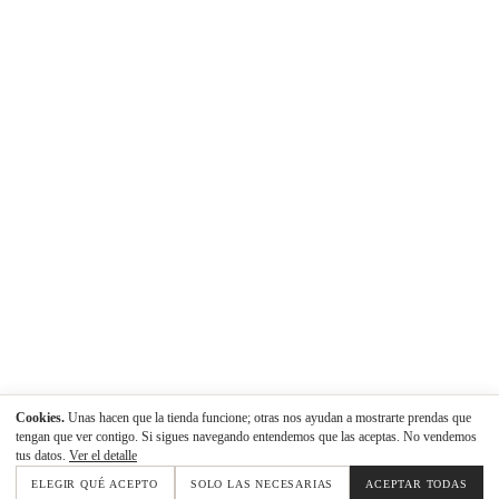
Cookies.
Unas hacen que la tienda funcione; otras nos ayudan a mostrarte prendas que
tengan que ver contigo. Si sigues navegando entendemos que las aceptas. No vendemos
tus datos.
Ver el detalle
ELEGIR QUÉ ACEPTO
SOLO LAS NECESARIAS
ACEPTAR TODAS