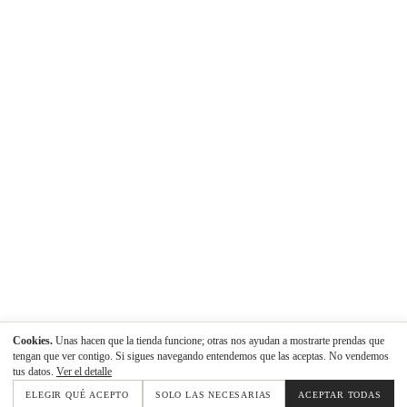
Cookies.
Unas hacen que la tienda funcione; otras nos ayudan a mostrarte prendas que
tengan que ver contigo. Si sigues navegando entendemos que las aceptas. No vendemos
tus datos.
Ver el detalle
ELEGIR QUÉ ACEPTO
SOLO LAS NECESARIAS
ACEPTAR TODAS