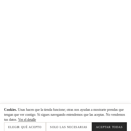
Cookies.
Unas hacen que la tienda funcione; otras nos ayudan a mostrarte prendas que
tengan que ver contigo. Si sigues navegando entendemos que las aceptas. No vendemos
tus datos.
Ver el detalle
ELEGIR QUÉ ACEPTO
SOLO LAS NECESARIAS
ACEPTAR TODAS