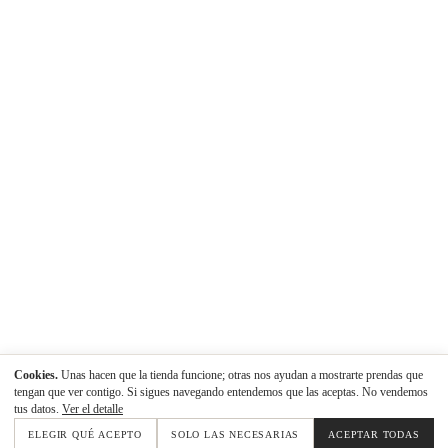
Cookies.
Unas hacen que la tienda funcione; otras nos ayudan a mostrarte prendas que
tengan que ver contigo. Si sigues navegando entendemos que las aceptas. No vendemos
tus datos.
Ver el detalle
ELEGIR QUÉ ACEPTO
SOLO LAS NECESARIAS
ACEPTAR TODAS