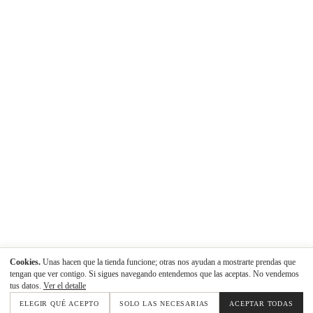
Cookies.
Unas hacen que la tienda funcione; otras nos ayudan a mostrarte prendas que
tengan que ver contigo. Si sigues navegando entendemos que las aceptas. No vendemos
tus datos.
Ver el detalle
ELEGIR QUÉ ACEPTO
SOLO LAS NECESARIAS
ACEPTAR TODAS