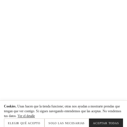
Cookies.
Unas hacen que la tienda funcione; otras nos ayudan a mostrarte prendas que
tengan que ver contigo. Si sigues navegando entendemos que las aceptas. No vendemos
tus datos.
Ver el detalle
ELEGIR QUÉ ACEPTO
SOLO LAS NECESARIAS
ACEPTAR TODAS