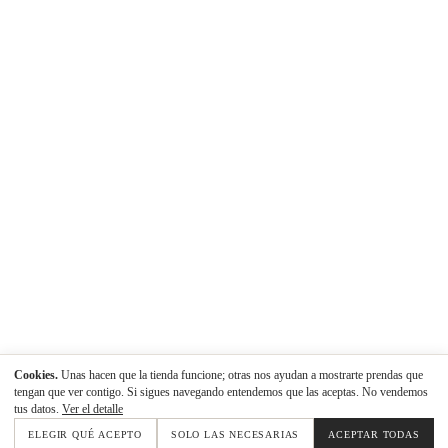
Cookies.
Unas hacen que la tienda funcione; otras nos ayudan a mostrarte prendas que
tengan que ver contigo. Si sigues navegando entendemos que las aceptas. No vendemos
tus datos.
Ver el detalle
ELEGIR QUÉ ACEPTO
SOLO LAS NECESARIAS
ACEPTAR TODAS