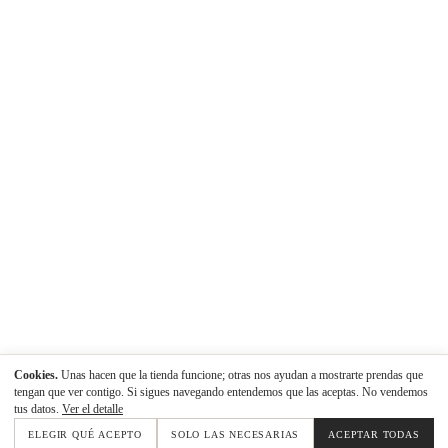
Cookies.
Unas hacen que la tienda funcione; otras nos ayudan a mostrarte prendas que
tengan que ver contigo. Si sigues navegando entendemos que las aceptas. No vendemos
tus datos.
Ver el detalle
ELEGIR QUÉ ACEPTO
SOLO LAS NECESARIAS
ACEPTAR TODAS