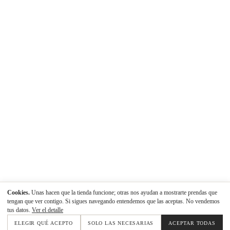
Cookies.
Unas hacen que la tienda funcione; otras nos ayudan a mostrarte prendas que
tengan que ver contigo. Si sigues navegando entendemos que las aceptas. No vendemos
tus datos.
Ver el detalle
ELEGIR QUÉ ACEPTO
SOLO LAS NECESARIAS
ACEPTAR TODAS