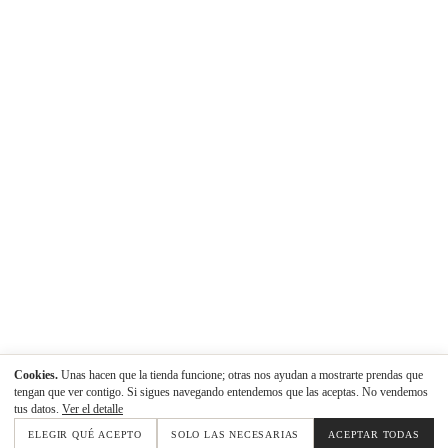
Cookies.
Unas hacen que la tienda funcione; otras nos ayudan a mostrarte prendas que
tengan que ver contigo. Si sigues navegando entendemos que las aceptas. No vendemos
tus datos.
Ver el detalle
ELEGIR QUÉ ACEPTO
SOLO LAS NECESARIAS
ACEPTAR TODAS