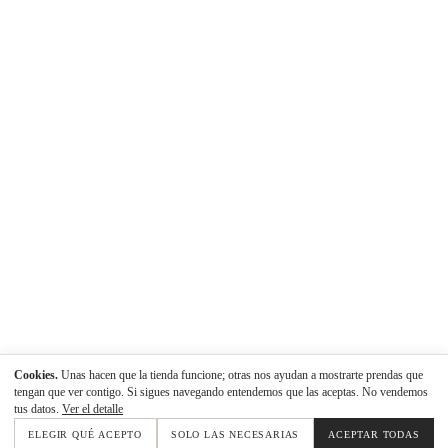
Cookies.
Unas hacen que la tienda funcione; otras nos ayudan a mostrarte prendas que
tengan que ver contigo. Si sigues navegando entendemos que las aceptas. No vendemos
tus datos.
Ver el detalle
ELEGIR QUÉ ACEPTO
SOLO LAS NECESARIAS
ACEPTAR TODAS