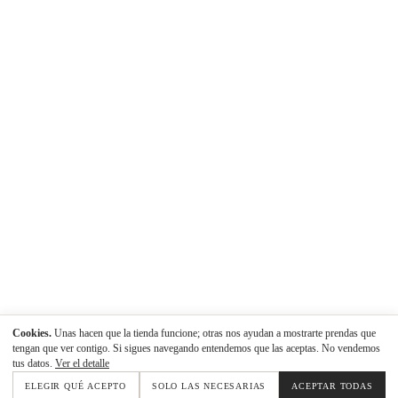
Cookies.
Unas hacen que la tienda funcione; otras nos ayudan a mostrarte prendas que
tengan que ver contigo. Si sigues navegando entendemos que las aceptas. No vendemos
tus datos.
Ver el detalle
ELEGIR QUÉ ACEPTO
SOLO LAS NECESARIAS
ACEPTAR TODAS