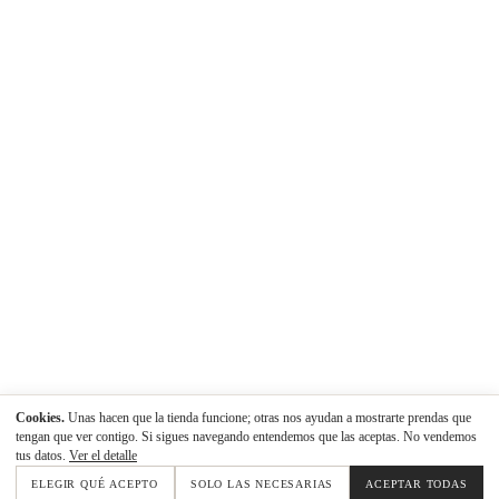
Cookies.
Unas hacen que la tienda funcione; otras nos ayudan a mostrarte prendas que
tengan que ver contigo. Si sigues navegando entendemos que las aceptas. No vendemos
tus datos.
Ver el detalle
ELEGIR QUÉ ACEPTO
SOLO LAS NECESARIAS
ACEPTAR TODAS