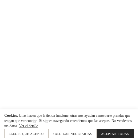
Cookies.
Unas hacen que la tienda funcione; otras nos ayudan a mostrarte prendas que
tengan que ver contigo. Si sigues navegando entendemos que las aceptas. No vendemos
tus datos.
Ver el detalle
ELEGIR QUÉ ACEPTO
SOLO LAS NECESARIAS
ACEPTAR TODAS