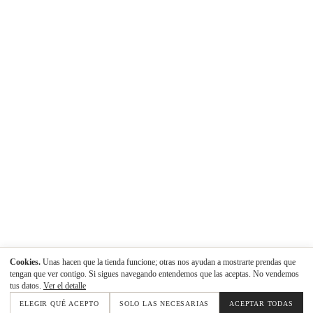
Cookies.
Unas hacen que la tienda funcione; otras nos ayudan a mostrarte prendas que
tengan que ver contigo. Si sigues navegando entendemos que las aceptas. No vendemos
tus datos.
Ver el detalle
ELEGIR QUÉ ACEPTO
SOLO LAS NECESARIAS
ACEPTAR TODAS