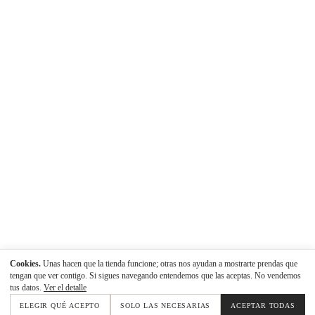
Cookies.
Unas hacen que la tienda funcione; otras nos ayudan a mostrarte prendas que
tengan que ver contigo. Si sigues navegando entendemos que las aceptas. No vendemos
tus datos.
Ver el detalle
ELEGIR QUÉ ACEPTO
SOLO LAS NECESARIAS
ACEPTAR TODAS