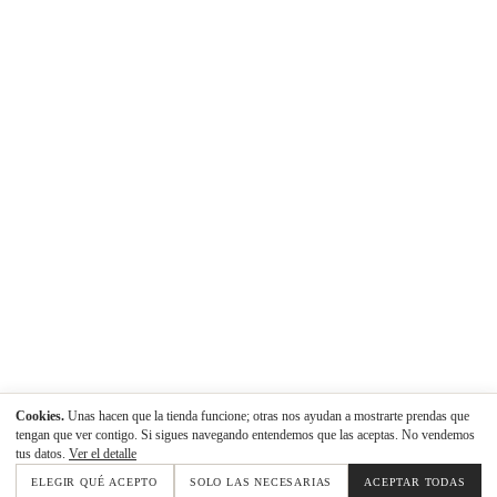
Cookies.
Unas hacen que la tienda funcione; otras nos ayudan a mostrarte prendas que
tengan que ver contigo. Si sigues navegando entendemos que las aceptas. No vendemos
tus datos.
Ver el detalle
ELEGIR QUÉ ACEPTO
SOLO LAS NECESARIAS
ACEPTAR TODAS