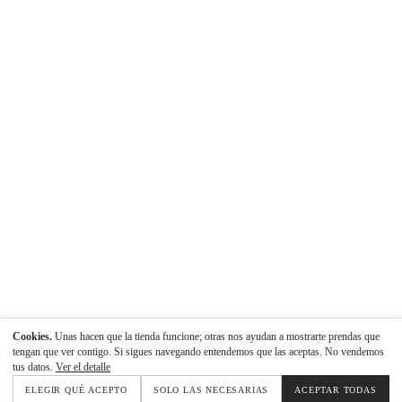
Cookies.
Unas hacen que la tienda funcione; otras nos ayudan a mostrarte prendas que
tengan que ver contigo. Si sigues navegando entendemos que las aceptas. No vendemos
tus datos.
Ver el detalle
ELEGIR QUÉ ACEPTO
SOLO LAS NECESARIAS
ACEPTAR TODAS