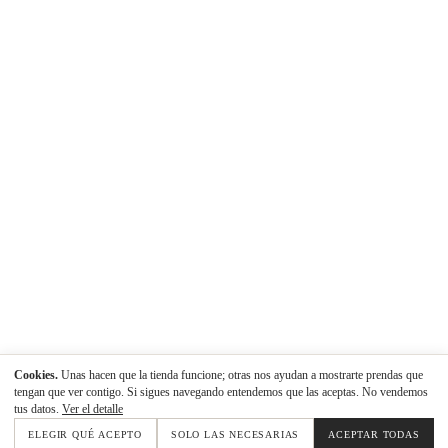
Cookies.
Unas hacen que la tienda funcione; otras nos ayudan a mostrarte prendas que
tengan que ver contigo. Si sigues navegando entendemos que las aceptas. No vendemos
tus datos.
Ver el detalle
ELEGIR QUÉ ACEPTO
SOLO LAS NECESARIAS
ACEPTAR TODAS