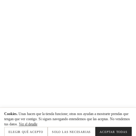
Cookies.
Unas hacen que la tienda funcione; otras nos ayudan a mostrarte prendas que
tengan que ver contigo. Si sigues navegando entendemos que las aceptas. No vendemos
tus datos.
Ver el detalle
ELEGIR QUÉ ACEPTO
SOLO LAS NECESARIAS
ACEPTAR TODAS