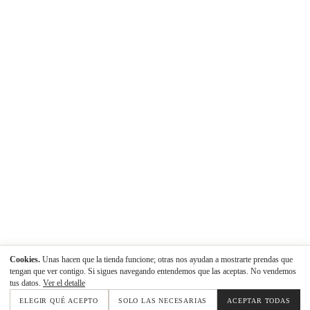
Cookies.
Unas hacen que la tienda funcione; otras nos ayudan a mostrarte prendas que
tengan que ver contigo. Si sigues navegando entendemos que las aceptas. No vendemos
tus datos.
Ver el detalle
ELEGIR QUÉ ACEPTO
SOLO LAS NECESARIAS
ACEPTAR TODAS