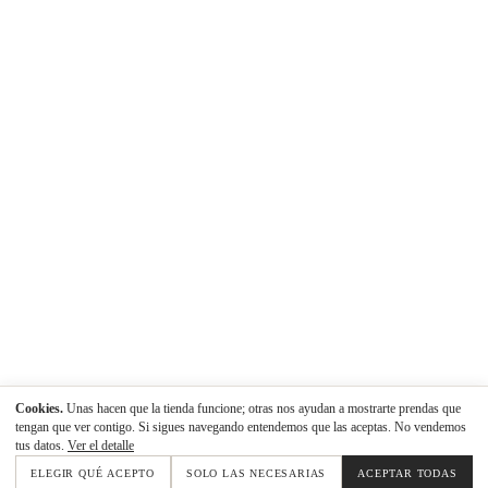
Cookies.
Unas hacen que la tienda funcione; otras nos ayudan a mostrarte prendas que
tengan que ver contigo. Si sigues navegando entendemos que las aceptas. No vendemos
tus datos.
Ver el detalle
ELEGIR QUÉ ACEPTO
SOLO LAS NECESARIAS
ACEPTAR TODAS