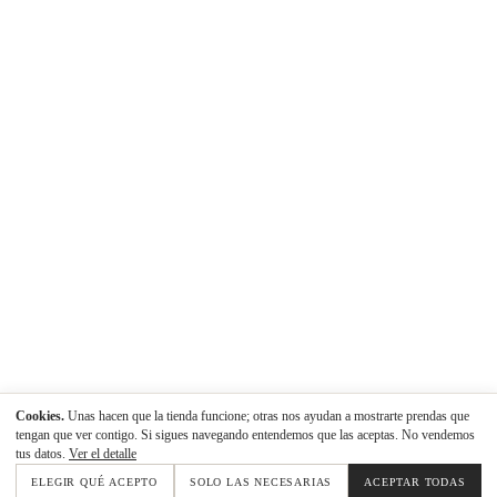
Cookies.
Unas hacen que la tienda funcione; otras nos ayudan a mostrarte prendas que
tengan que ver contigo. Si sigues navegando entendemos que las aceptas. No vendemos
tus datos.
Ver el detalle
ELEGIR QUÉ ACEPTO
SOLO LAS NECESARIAS
ACEPTAR TODAS