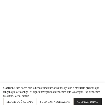
Cookies.
Unas hacen que la tienda funcione; otras nos ayudan a mostrarte prendas que
tengan que ver contigo. Si sigues navegando entendemos que las aceptas. No vendemos
tus datos.
Ver el detalle
ELEGIR QUÉ ACEPTO
SOLO LAS NECESARIAS
ACEPTAR TODAS