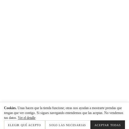
Cookies.
Unas hacen que la tienda funcione; otras nos ayudan a mostrarte prendas que
tengan que ver contigo. Si sigues navegando entendemos que las aceptas. No vendemos
tus datos.
Ver el detalle
ELEGIR QUÉ ACEPTO
SOLO LAS NECESARIAS
ACEPTAR TODAS