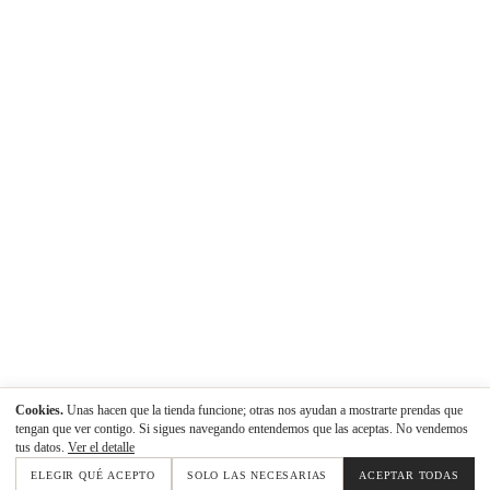
Cookies.
Unas hacen que la tienda funcione; otras nos ayudan a mostrarte prendas que
tengan que ver contigo. Si sigues navegando entendemos que las aceptas. No vendemos
tus datos.
Ver el detalle
ELEGIR QUÉ ACEPTO
SOLO LAS NECESARIAS
ACEPTAR TODAS