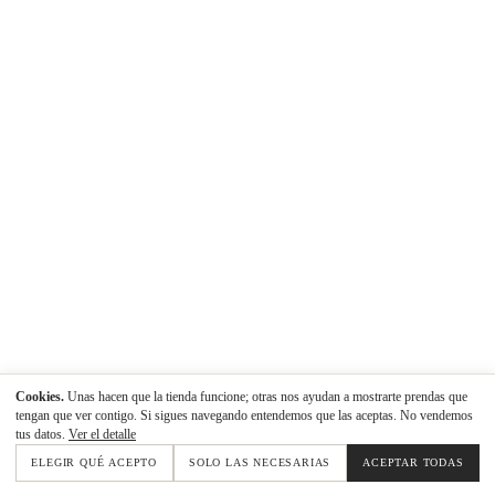
Cookies.
Unas hacen que la tienda funcione; otras nos ayudan a mostrarte prendas que
tengan que ver contigo. Si sigues navegando entendemos que las aceptas. No vendemos
tus datos.
Ver el detalle
ELEGIR QUÉ ACEPTO
SOLO LAS NECESARIAS
ACEPTAR TODAS